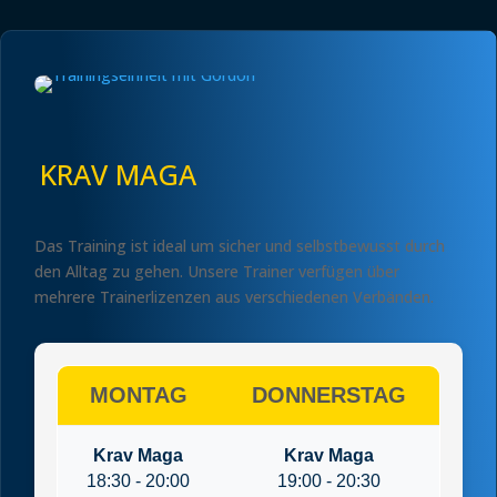
KRAV MAGA
Das Training ist ideal um sicher und selbstbewusst durch
den Alltag zu gehen.
Unsere Trainer verfügen über
mehrere Trainerlizenzen aus verschiedenen Verbänden.
MONTAG
DONNERSTAG
Krav Maga
Krav Maga
18:30 - 20:00
19:00 - 20:30