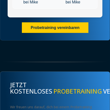
bei Mike
bei Mike
Probetraining vereinbaren
JETZT
KOSTENLOSES
PROBETRAINING
V
Wir freuen uns darauf, dich bei einem Probetraining