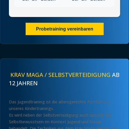
Probetraining vereinbaren
KRAV MAGA / SELBSTVERTEIDIGUNG
AB
12 JAHREN
Das Jugendtraining ist die altersgerechte Fortführung
unseres Kindertrainings.
Es wird neben der Selbstverteidigung auch speziell das
Selbstbewusstsein im Kontext Jugend und Schule
behandelt. Die Techniken aus dem Krav Maga werden hier