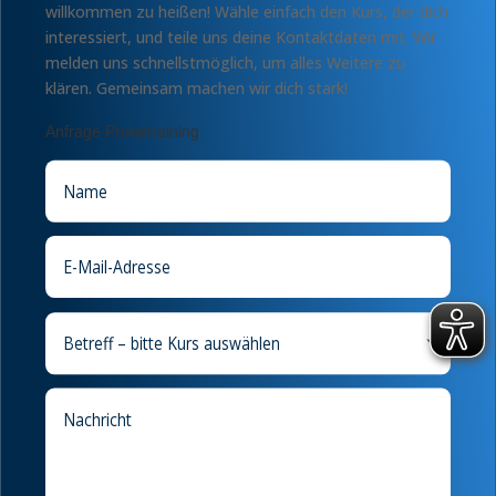
willkommen zu heißen! Wähle einfach den Kurs, der dich
interessiert, und teile uns deine Kontaktdaten mit. Wir
melden uns schnellstmöglich, um alles Weitere zu
klären. Gemeinsam machen wir dich stark!
Anfrage Probetraining