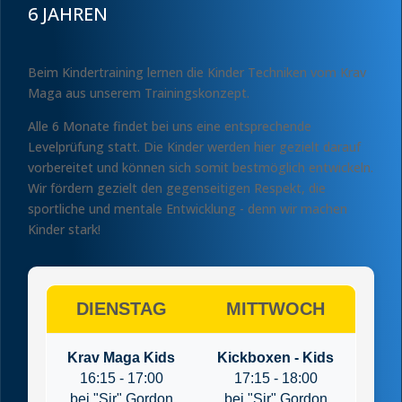
6 JAHREN
Beim Kindertraining lernen die Kinder
Techniken vom Krav
Maga aus unserem Trainingskonzept.
Alle 6 Monate findet bei uns eine entsprechende
Levelprüfung statt. Die Kinder werden hier gezielt darauf
vorbereitet und können sich somit bestmöglich entwickeln.
Wir fördern gezielt den gegenseitigen Respekt, die
sportliche und mentale Entwicklung - denn wir machen
Kinder stark!
DIENSTAG
MITTWOCH
Krav Maga Kids
Kickboxen - Kids
16:15 - 17:00
17:15 - 18:00
bei "Sir" Gordon
bei "Sir" Gordon