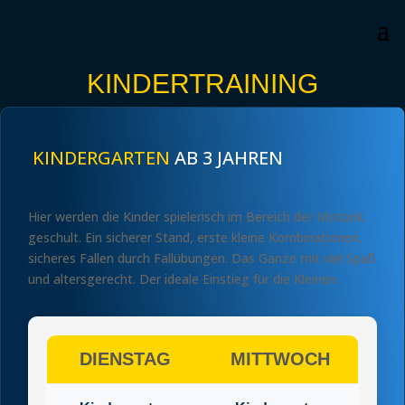
KINDERTRAINING
KINDERGARTEN
AB 3 JAHREN
Hier werden die Kinder spielerisch im Bereich der Motorik
geschult. Ein sicherer Stand, erste kleine Kombinationen,
sicheres Fallen durch Fallübungen. Das Ganze mit viel Spaß
und altersgerecht. Der ideale Einstieg für die Kleinen.
DIENSTAG
MITTWOCH